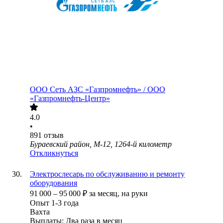
ООО
Сеть АЗС «Газпромнефть» / ООО
«Газпромнефть-Центр»
4.0
•
891
отзыв
Бураевский район, М-12, 1264-й километр
Откликнуться
Электрослесарь по обслуживанию и ремонту
оборудования
91 000
–
95 000
₽
за месяц,
на руки
Опыт 1-3 года
Вахта
Выплаты: Два раза в месяц