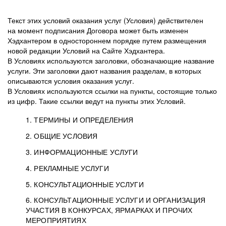
Текст этих условий оказания услуг (Условия) действителен
на момент подписания Договора может быть изменен
Хэдхантером в одностороннем порядке путем размещения
новой редакции Условий на Сайте Хэдхантера.
В Условиях используются заголовки, обозначающие название
услуги. Эти заголовки дают названия разделам, в которых
описываются условия оказания услуг.
В Условиях используются ссылки на пункты, состоящие только
из цифр. Такие ссылки ведут на пункты этих Условий.
1. ТЕРМИНЫ И ОПРЕДЕЛЕНИЯ
2. ОБЩИЕ УСЛОВИЯ
3. ИНФОРМАЦИОННЫЕ УСЛУГИ
1.1. Хэдхантер, или
Хэдхантер, ООО
4. РЕКЛАМНЫЕ УСЛУГИ
HeadHunter, или
«Хэдхантер», ИНН
2.1. Типы и статусы регистрации
5. КОНСУЛЬТАЦИОННЫЕ УСЛУГИ
Исполнитель
7718620740, адрес:
Типы регистрации
3.1. Предоставление доступа к базе данных
2.2. Активация услуг
6. КОНСУЛЬТАЦИОННЫЕ УСЛУГИ И ОРГАНИЗАЦИЯ
125047, г. Москва,
резюме с предложениями Соискателей
Описание и активация
УЧАСТИЯ В КОНКУРСАХ, ЯРМАРКАХ И ПРОЧИХ
2.1.1. Заказчику может быть присвоен один
4.0. Общие условия оказания рекламных услуг
внутригородская
о трудоустройстве с возможностью просмотра
МЕРОПРИЯТИЯХ
из Типов регистраций.
территория
4.0.1. Хэдхантер оказывает Заказчику услугу