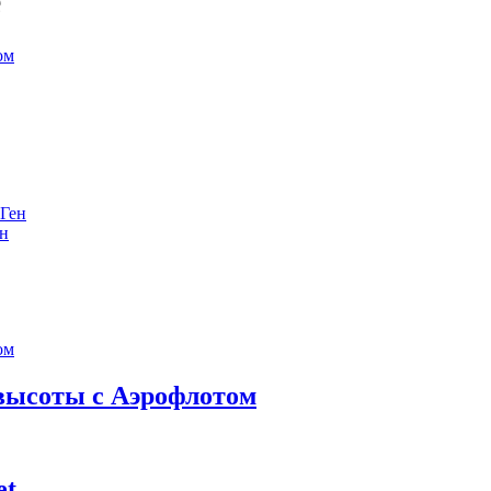
е
ен
 высоты с Аэрофлотом
et