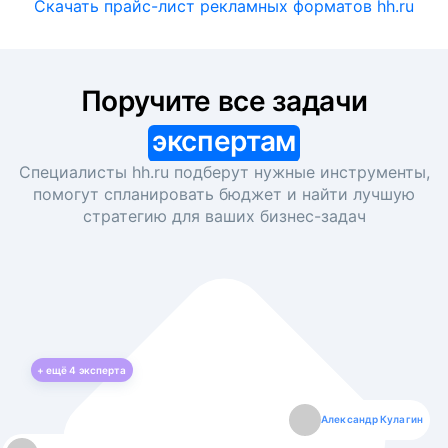
Скачать прайс-лист рекламных форматов hh.ru
Поручите все задачи
экспертам
Специалисты hh.ru подберут нужные инструменты,
помогут спланировать бюджет и найти лучшую
стратегию для ваших
бизнес-задач
+ ещё
4
эксперта
Екатерина Лазаренко
Александр Кулагин
Даниил Макаров
Борис Кашко
Юлия Изоитко