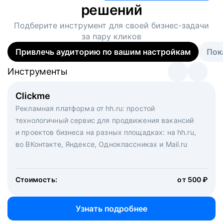
решений
Подберите инструмент для своей
бизнес-задачи
за пару кликов
Привлечь аудиторию по вашим настройкам
Пок
Инструменты
Инструменты
Инструменты
Виртуальный рекрутер
Clickme
Вакансия дня
Массовый подбор под ключ. Решите, сколько
Рекламная платформа от hh.ru: простой
Рекламный формат для вакансий на главной странице
кандидатов и когда вам нужно, и за дело возьмутся
технологичный сервис для продвижения вакансий
hh.ru. Увеличивает количество откликов
маркетологи, рекрутеры и проектные менеджеры
и проектов бизнеса на разных площадках: на hh.ru,
hh.ru с целым набором digital-инструментов
во ВКонтакте, Яндексе, Одноклассниках и Mail.ru
Стоимость:
от 200 000 ₽
Узнать подробнее
Стоимость:
от 500 ₽
Узнать подробнее
Узнать подробнее