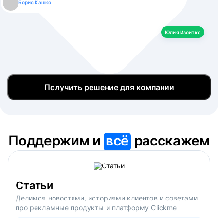
Борис Кашко
Юлия Изоитко
Александр Кулагин
Даниил Макаров
Екатерина Лазаренко
Юлия Изоитко
Получить решение для компании
Поддержим и
всё
расскажем
Статьи
Делимся новостями, историями клиентов и советами
про рекламные продукты и платформу Clickme