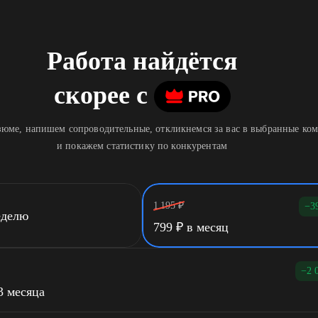
Работа найдётся
скорее
c
юме, напишем сопроводительные, откликнемся за вас в выбранные ко
и покажем статистику по конкурентам
1 195
₽
−3
еделю
799
₽
в месяц
−2 
3 месяца