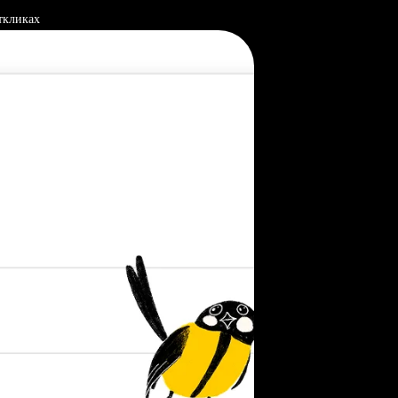
ткликах