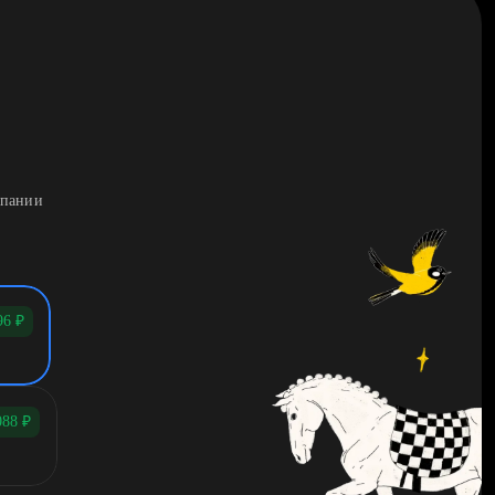
мпании
96
₽
088
₽