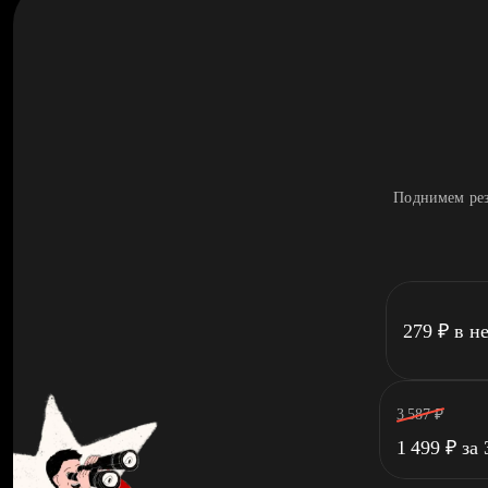
Поднимем рез
279
₽
в н
3 587
₽
1 499
₽
за 