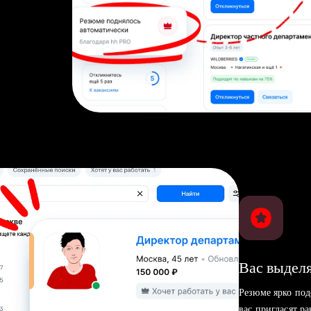
Вас выделя
Резюме ярко под
вас пригласят р